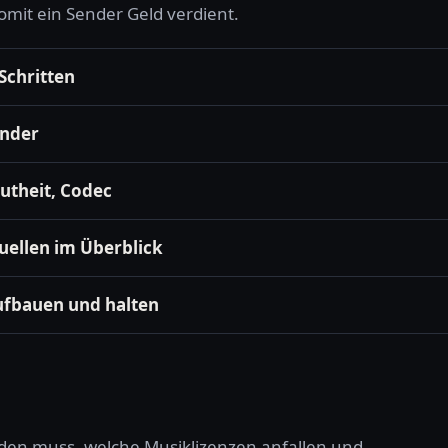
omit ein Sender Geld verdient.
Schritten
ender
autheit, Codec
ellen im Überblick
ufbauen und halten
den muss, welche Musiklizenzen anfallen und